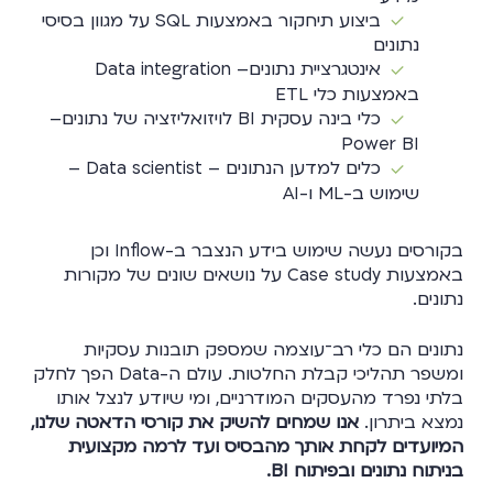
ביצוע תיחקור באמצעות SQL על מגוון בסיסי
נתונים
אינטגרציית נתונים– Data integration
באמצעות כלי ETL
כלי בינה עסקית BI לויזואליזציה של נתונים–
Power BI
כלים למדען הנתונים – Data scientist –
שימוש ב-ML ו-AI
בקורסים נעשה שימוש בידע הנצבר ב-Inflow וכן
באמצעות Case study על נושאים שונים של מקורות
נתונים.
נתונים הם כלי רב־עוצמה שמספק תובנות עסקיות
ומשפר תהליכי קבלת החלטות. עולם ה-Data הפך לחלק
בלתי נפרד מהעסקים המודרניים, ומי שיודע לנצל אותו
נמצא ביתרון.
אנו שמחים להשיק את קורסי הדאטה שלנו,
המיועדים לקחת אותך מהבסיס ועד לרמה מקצועית
בניתוח נתונים ובפיתוח BI.