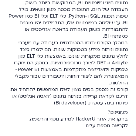
נתונים חיוני ומיומנויות BI, המבוקשות ביותר בשוק
העבודה של היום. התוכנית מכסה מגוון נושאים, כולל
שפות תכנות SQL ו-Python, כלי ELT וכלי BI כמו Power
BI. ע"י שליטה במיומנויות אלו, התלמידים יהיו מוכנים
להתמודדות בשוק העבודה כדאטה אנליסטים או
כמפתחי BI.
במהלך הקורס יתנסו הסטודנטים בעבודה עם מערכי
נתונים וניתוח מידע בטכניקות שונות. הם ילמדו כיצד
לחלץ נתונים ממקורות שונים, באמצעות כלי ELT כגון
Airbyte ו-DBT לצורך טרנספורמציות. בנוסף, הם יחקרו
טכניקות ויזואליזציה מתקדמות באמצעות Power BI-
המאפשרת להם ליצור דוחות ודשבורדים עבור מקבלי
החלטות.
קורס זה מספק בסיס מצוין לאלו המחפשים להתחיל את
דרכם לקראת קריירה בניתוח נתונים (דאטה אנליסט) או
פיתוח בינה עסקית. (Bi developer)
מעוניינים?
בדקו את
אתר HackerU
למידע נוסף והרשמה.
לקריאה נוספת עלינו