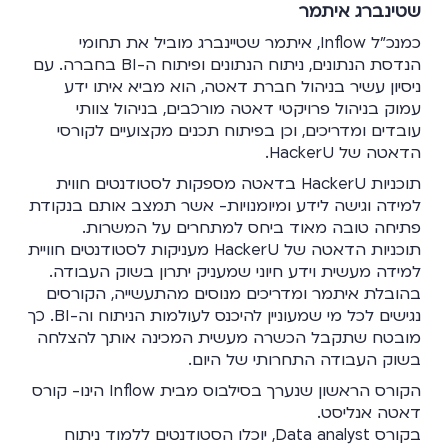
שטינברג איתמר
כמנכ"ל Inflow, איתמר שטיינברג מוביל את תחומי
הנדסת הנתונים, ניתוח הנתונים ופיתוח ה-BI בחברה. עם
ניסיון עשיר בניהול חברת דאטה, הוא מביא איתו ידע
עמוק בניהול פרויקטי דאטה מורכבים, בניהול צוותי
עובדים ומדריכים, וכן בפיתוח תכנים מקצועיים לקורסי
הדאטה של HackerU.
תוכניות HackerU בדאטה מספקות לסטודנטים חווית
למידה וגישה לידע ומיומנויות- אשר תמצב אותם בנקודת
פתיחה טובה מאוד ביחס למתחרים על המשרות.
תוכניות הדאטה של HackerU מעניקות לסטודנטים חוויית
למידה מעשית וידע חיוני שמעניק יתרון בשוק העבודה.
בהובלת איתמר ומדריכים מנוסים מהתעשייה, הקורסים
נגישים לכל מי שמעוניין להיכנס לעולמות הניתוח וה-BI. כך
מובטח שתקבל הכשרה מעשית המכינה אותך להצלחה
בשוק העבודה התחרותי של היום.
הקורס הראשון שנערך בסילבוס מבית Inflow הינו- קורס
דאטה אנליסט.
בקורס Data analyst, יוכלו הסטודנטים ללמוד ניתוח