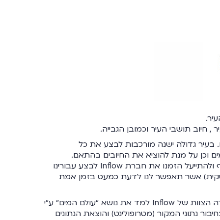
יר.
, חיוב תושבי העיר וכמובן הגבייה.
 בעיר גדולה ישנה מורכבות לבצע את כל
ים וכן על מנת להוציא את החיובים בהתאם.
על מנת לבצע בקרה יעילה ולמצוא נקודות בהם נוכל לחסוך כסף ולהתייעל הזמנו את חברת Inflow לבצע עבורינו
עסקית) אשר תאפשר לנו לדעת כמעט בזמן אמת
המורכבות הנוספת היא שעלינו לעמוד ברגולציה של אמות המידה הצוות של Inflow למד את נושא "עולם המים" ע"י
יבור נתוני המקור (מטרופולינט) והוצאת הנתונים