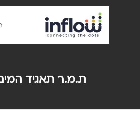
Ski
t
mai
conten
ר
ת.מ.ר תאגיד המים