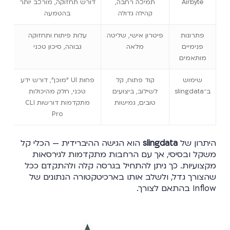
Airbyte
תמיכה רחבה,
דורש תחזוקה, מורכב יותר
קהילה גדולה
בהטמעה
פתרונות
פיטרון אישי, שליטה
עלות פיתוח ותחזוקה
פנימיים
מלאה
גבוהה, סיכון טכני
מותאמים
שימוש
קוד פתוח, קל
פחות UI “מוכן”, דורש ידע
ב־slingdata
לשילוב, ביצועים
טכני, חלק מהיכולות
טובים, גמישות
מתקדמות דורשות CLI
Pro
היתרון של
slingdata
הוא הגישה ההיברידית — הכלי קל
משקל ובסיסי, אך עם הרחבות מתקדמות לגירסאות
מקצועיות. כך ניתן להתחיל בגרסה קלה ולהתקדם ככל
שהצורך גדל, ולשלב אותו בארכיטקטורה הנתונים של
Inflow בהתאם לצורך.