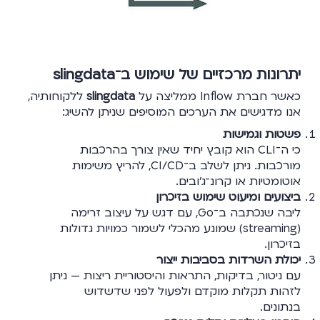
יתרונות מרכזיים של שימוש ב־slingdata
כאשר חברת Inflow ממליצה על
slingdata
ללקוחותיה,
אנו מדגישים את הערכים המוסיפים שניתן להשיג:
פשטות וגמישות
כי ה־CLI הוא קובץ יחיד שאין צורך בהרכבות
מורכבות. ניתן לשלב ב־CI/CD, להריץ משימות
אוטומטיות או קרונ־ג’ובים.
ביצועים ומיעוט שימוש בזיכרון
ליבה שנכתבה ב־Go, עם דגש על עיצוב זרימה
(streaming) שמונע מהכלי לשמור כמויות גדולות
בזיכרון.
יכולת השרדות בסביבות ייצור
עם ניטור, בדיקות, התראות והיסטוריית ריצות — ניתן
לזהות תקלות מוקדם ולפעול לפני שדשדוש
בנתונים.