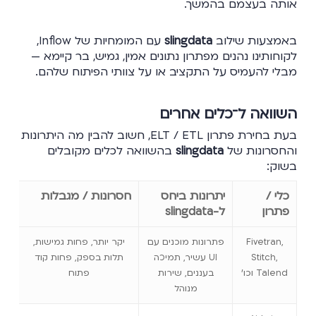
אותה בעצמם בהמשך.
באמצעות שילוב
slingdata
עם המומחיות של Inflow,
לקוחותינו נהנים מפתרון נתונים אמין, גמיש, בר קיימא —
מבלי להעמיס על התקציב או על צוותי הפיתוח שלהם.
השוואה ל־כלים אחרים
בעת בחירת פתרון ELT / ETL, חשוב להבין מה היתרונות
והחסרונות של
slingdata
בהשוואה לכלים מקובלים
בשוק:
כלי /
יתרונות ביחס
חסרונות / מגבלות
פתרון
ל-slingdata
Fivetran,
פתרונות מוכנים עם
יקר יותר, פחות גמישות,
Stitch,
UI עשיר, תמיכה
תלות בספק, פחות קוד
Talend וכו’
בעננים, שירות
פתוח
מנוהל