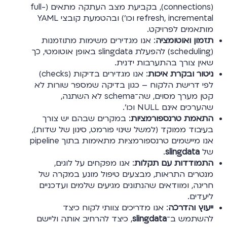
(connections), בקביעת מצב העתקה מתאים (full-
refresh, incremental וכו’) ובהטמעת קובצי YAML
מותאמים לפרויקט.
תזמון ואוטומציה
: אנו מגדירים משימות מתוזמנות
(scheduling) להפעלת slingdata באופן אוטומטי, כך
שאין צורך בהתערבות ידנית.
ניטור ובקרת איכות
: אנו מגדירים בדיקות (checks)
לפי דרישת הלקוח – כגון בדיקה שמספר שורות לא
קטן מערך מסוים, שה־schema לא השתנה,
שהערכים אינם NULL וכו’.
התאמת טרנספורמציות
: במקרים שבהם יש צורך
בעיבוד ממוקד (למשל שינוי פורמט, סינון של שדות),
אנו מיישמים טרנספורמציות מתאימות בתוך pipeline
של
slingdata
.
התמודדות עם תקלות
: אנו מפקחים על לוגים,
מנטרים התראות, מבצעים טיפול מונע במקרה של
חריגה, ומוודאים שהנתונים מגיעים שלמים ועדכניים
ליעדים.
ייעוץ והדרכה
: אנו מדריכים צוותי לקוח כיצד
להשתמש ב־
slingdata
, כיצד להרחיב אותה וליישם