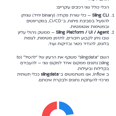
הכלי כולל שני רכיבים עיקריים:
Sling CLI
— כלי שורת פקודה (binary יחיד) שניתן
להפעיל בסביבת פיתוח, ב־CI/CD, בסקריפטים
ובמשימות אוטומטיות.
Sling Platform / UI / Agent
— ממשק ניהולי עליון
שבו ניתן לקבוע חיבורים, לתזמן משימות, לצפות
בלוגים, להגדיר ניטור ובדיקות ועוד.
השם “slingdata” משקף את הרעיון של “להטיל” (to
sling) נתונים ממקום אחד למקום שני — להעבירם
בקלילות וביעילות.
ב Inflow, אנו משתמשים ב־
slingdata
ככלי תשתית
מרכזי להעתקת נתונים ולבקרת איכותם.