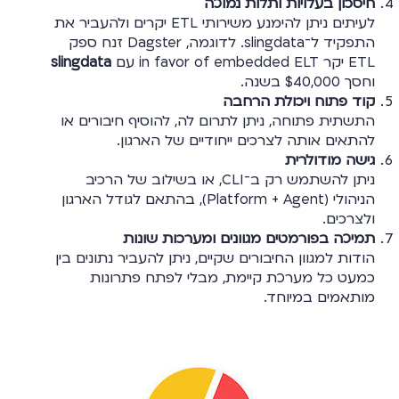
חיסכון בעלויות ותלות נמוכה
לעיתים ניתן להימנע משירותי ETL יקרים ולהעביר את
התפקיד ל־slingdata. לדוגמה, Dagster זנח ספק
ETL יקר in favor of embedded ELT עם
slingdata
וחסך $40,000 בשנה.
קוד פתוח ויכולת הרחבה
התשתית פתוחה, ניתן לתרום לה, להוסיף חיבורים או
להתאים אותה לצרכים ייחודיים של הארגון.
גישה מודולרית
ניתן להשתמש רק ב־CLI, או בשילוב של הרכיב
הניהולי (Platform + Agent), בהתאם לגודל הארגון
ולצרכים.
תמיכה בפורמטים מגוונים ומערכות שונות
הודות למגוון החיבורים שקיים, ניתן להעביר נתונים בין
כמעט כל מערכת קיימת, מבלי לפתח פתרונות
מותאמים במיוחד.