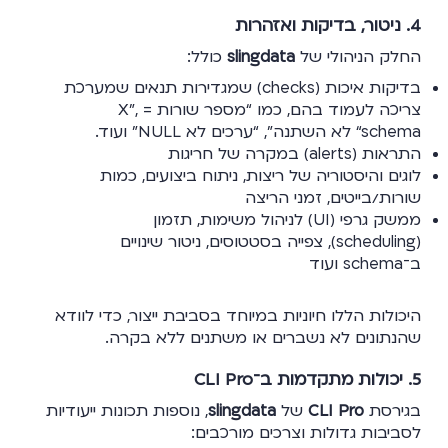
4. ניטור, בדיקות ואזהרות
החלק הניהולי של
slingdata
כולל:
בדיקות איכות (checks) שמגדירות תנאים שמערכת
צריכה לעמוד בהם, כמו “מספר שורות = X”,
“schema לא השתנה”, “ערכים לא NULL” ועוד.
התראות (alerts) במקרה של חריגות
לוגים והיסטוריה של ריצות, ניתוח ביצועים, כמות
שורות/בייטים, זמני הריצה
ממשק גרפי (UI) לניהול משימות, תזמון
(scheduling), צפייה בסטטוסים, ניטור שינויים
ב־schema ועוד
היכולות הללו חיוניות במיוחד בסביבת ייצור, כדי לוודא
שהנתונים לא נשברים או משתנים ללא בקרה.
5. יכולות מתקדמות ב־CLI Pro
בגירסת
CLI Pro
של
slingdata
, נוספות תכונות ייעודיות
לסביבות גדולות וצרכים מורכבים: