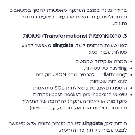
בחירה נכונה במצב העתקה מאפשרת לחסוך במשאבים
ובזמן, ולהימנע מתנגשות או בעיות ביצועים במסדי
נתונים.
3. טרנספורמציות (Transformations) פשוטות
לפני טעינת הנתונים ליעד,
slingdata
מאפשר לבצע
פעולות עיבוד כמו:
המרה או קידוד טקסטים
hashing של עמודות
“flattening” — להרחיב מבני JSON מקוננים
לעמודות שטוחות
הוספת תנאים, סינון, שאילתות SQL מותאמות
שימוש ב־pre-hooks ו־post-hooks (פקודות
מוקדמות או לאחר העתקה) להרחבה של התהליך
(לדוגמה, שליחת התראה, מחיקה, עיבוד חיצוני)
הודות לכך,
slingdata
לא רק מעביר נתונים אלא מאפשר
לבצע עיבוד קל תוך כדי הזרימה.