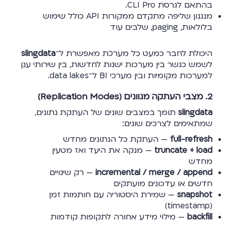
בהתאם לגרסת CLI Pro.
מנגנון שליפה מתקדם ממקורות API כולל שימוש
בלולאות, paging, שלבים עוד
היכולת לחבר כמעט כל מערכת מאפשרת ל־
slingdata
לשמש כגשר בין מערכות ישנות לחדשות, בין שירותי ענן
למערכות מקומיות ובין מערכי BI ל־data lakes.
2. מצבי העתקה מגוונים (Replication Modes)
slingdata
תומך במצבים שונים של העתקת נתונים,
שמתאימים לצרכים שונים:
full-refresh
— העתקת כל הנתונים מחדש
truncate + load
— מנקה את היעד ואז מטעין
מחדש
incremental / merge / append
— רק שינויים
חדשים או עדכונים מועתקים
snapshot
— שמירת היסטוריה עם חותמות זמן
(timestamp)
backfill
— מילוי מידע אחורה לתקופות קודמות