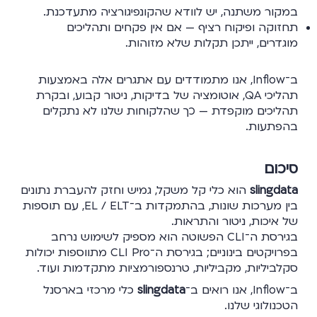
במקור משתנה, יש לוודא שהקונפיגורציה מתעדכנת.
תחזוקה ופיקוח רציף — אם אין פקחים ותהליכים
מוגדרים, ייתכן תקלות שלא מזוהות.
ב־Inflow, אנו מתמודדים עם אתגרים אלה באמצעות
תהליכי QA, אוטומציה של בדיקות, ניטור קבוע, ובקרת
תהליכים מוקפדת — כך שהלקוחות שלנו לא נתקלים
בהפתעות.
סיכום
slingdata
הוא כלי קל משקל, גמיש וחזק להעברת נתונים
בין מערכות שונות, בהתמקדות ב־EL / ELT, עם תוספות
של איכות, ניטור והתראות.
בגירסת ה־CLI הפשוטה הוא מספיק לשימוש נרחב
בפרויקטים בינוניים; בגירסת ה־CLI Pro מתווספות יכולות
סקלביליות, מקביליות, טרנספורמציות מתקדמות ועוד.
ב־Inflow, אנו רואים ב־
slingdata
כלי מרכזי בארסנל
הטכנולוגי שלנו.