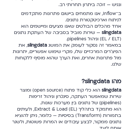
ונגיש — זוכה ביתרון תחרותי רב.
ב־Inflow, אנו מתמחים ביישום פתרונות מתקדמים
לניתוח וארכיטקטורת נתונים.
אחד מהכלים הבולטים שאנו מציעים ומיישמים הוא
slingdata
— שירות מוביל בסביבה של העתקת נתונים
(EL / ELT) וניהול pipelines.
במאמר זה נסקור לעומק את המושג
slingdata
, את
הפיצ’רים המרכזיים שלו, מקרי שימוש אפשריים, יתרונות
מול פתרונות אחרים, ואת הערך שהוא מוסיף ללקוחות
שלנו.
מהו slingdata?
slingdata
הוא כלי קוד פתוח (open source) ומוצר
שירות שמאפשר העתקה, סינכרון וניהול זרימות
(pipelines) של נתונים בין מערכות שונות.
הוא מתמקד בתהליך Extract & Load (EL), ולעיתים
בתמורות (Transform) בסיסיות — כלומר, ניתן להוציא
נתונים ממקור, לבצע עיבודים או המרות פשוטות, ולשגר
אותם ליעד.