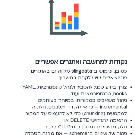
נקודות למחשבה ואתגרים אפשריים
כמובן, שימוש ב־
slingdata
מלווה גם באתגרים
פוטנציאליים שיש לקחת בחשבון:
צורך בידע טכני: להסביר ולנהל קונפיגורציות YAML,
hooks, טרנספורמציות ועוד.
ניהול משאבים במקורות: במיוחד בעותקים
incremental — כדאי להגדיר batchים, חלוקה
למקטעים (chunking) כדי לא להעמיס על המקור.
התאמה לתרחישי DELETE או
חלק מהיכולות זמינות ב־CLI Pro בלבד.
ניטור של שינויים ב־schema — אם מבנה הטבלה