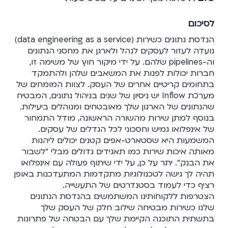
לסיכום
הנדסת נתונים כשירות (data engineering as a service)
נועדה לעזור לעסקים לנהל ולארגן את מחסני הנתונים
וה-pipelines שלהם. על ידי מיקור חוץ של משימה זו,
חברות יכולות לפנות את המשאבים שלהן ולהתמקד
בתחומים קריטיים אחרים של העסק. לצוות המומחים של
מערכת Inflow יש ניסיון של שנים בניהול נתונים, המבטיח
שהנתונים של הארגון שלך מאובטחים ומנוהלים ביעילות.
בנוסף למתן שירות מהשורה הראשונה, מודל התמחור
של אינפלואו גמיש וחסכוני לכל הגדלים של עסקים.
המשמעות היא שסטארט-אפים קטנים יכולים ליהנות
מאותה איכות שירות כמו תאגידים גדולים מבלי "לשבור
את הבנק". יתר על כן, על ידי שיתוף פעולה עם אינפלואו
תהיה לך גישה לטכנולוגיות מתקדמות המתעדכנות באופן
רציף כדי לעמוד בסטנדרטים של התעשייה.
הצטרפות ללקוחותינו המשתמשים בהנדסת הנתונים
שלנו כשירות מבטיחה שילוב חלק של העסק שלך
בתשתית התוכנה הקיימת שלך עם הבטחה של פתרונות