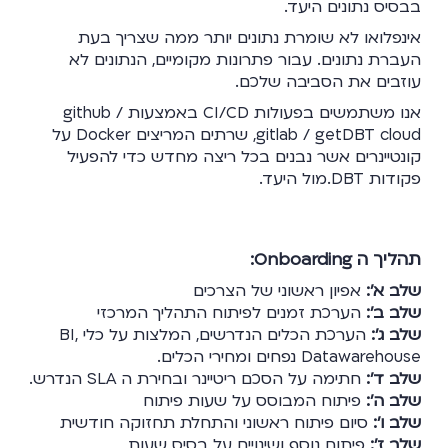
בבסיס נתונים היעד.
אינפלואו לא שומרת נתונים יותר ממה שצריך בעת
העברת נתונים. עבור פתרונות מקומיים, הנתונים לא
עוזבים את הסביבה שלכם.
אנו משתמשים בפעולות CI/CD באמצעות github /
gitlab / getDBT cloud, שרתים המריצים Docker על
קונטיינרים אשר נבנים בכל ריצה מחדש כדי להפעיל
פקודות DBT.מול היעד.
תהליך ה Onboarding:
שלב א':
אפיון ראשוני של הצרכים
שלב ב':
הערכת זמנים לפיתוח התהליך המרכזי
שלב ג':
הערכת הכלים הנדרשים, המלצות על כלי BI,
Datawarehouse נפחים ומחירי הכלים.
שלב ד':
חתימה על הסכם ריטיינר ובחירת ה SLA הנדרש.
שלב ה':
פיתוח המבוסס על שעות פיתוח
שלב ו':
סיום פיתוח ראשוני והתחלת תחזוקה חודשית
שלב ז':
פיתוח נוסף ושינויים על בסיס שעות