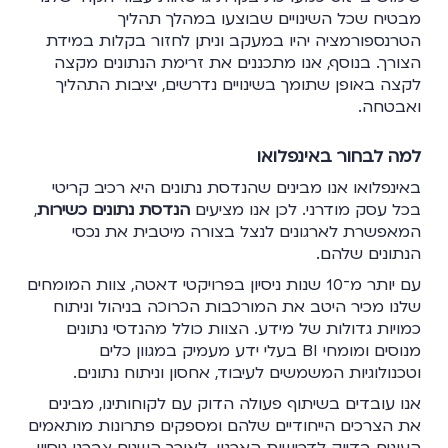
מבטיח שכל השינויים שבוצעו במהלך תהליך
הטרנספורמציה יהיו במעקב וניתן לחזור בקלות במידת
הצורך. בנוסף, אנו מתכננים את זרימת הנתונים מקצה
לקצה באופן שתומך בשינויים נדרשים, יציבות התהליך
ואבטחה.
למה לבחור באינפלואו
באינפלואו אנו מבינים שהנדסת נתונים היא רכיב קריטי
בכל עסק מודרני. לכן אנו מציעים
הנדסת נתונים כשירות
,
המאפשרת לארגונים לנצל בצורה מיטבית את נכסי
הנתונים שלהם.
עם יותר מ־10 שנות ניסיון בפרויקטי דאטה, צוות המומחים
שלנו מכיר היטב את המורכבות הכרוכה בניהול וניתוח
כמויות גדולות של מידע. הצוות כולל מהנדסי נתונים
מנוסים ומומחי BI בעלי ידע מעמיק במגוון כלים
וטכנולוגיות המשמשים לעיבוד, אחסון וניתוח נתונים.
אנו עובדים בשיתוף פעולה הדוק עם לקוחותינו, מבינים
את הצרכים הייחודיים שלהם ומספקים פתרונות מותאמים
העונים בדיוק לדרישות הארגון. לאורך השנים צברנו ניסיון