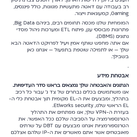
רב בעבודה עם דאטה מתעשיות מגוונות, כולל פיננסים,
Gaming, קמעונאות וייצור.
המומחיות שלנו מכסה תחומים רבים, ביניהם Big Data,
פתרונות מבוססי ענן, פיתוח ETL ומערכות ניהול מסדי
נתונים (DBMS).
אם אתה מחפש שותף אמין ויעיל לפרויקט הדאטה הבא
שלך — או לתמיכה שוטפת בתפעול — אנחנו כאן
בשבילך.
.
אבטחת מידע
הנתונים והאבטחה שלך נמצאים בראש סדר העדיפויות.
אנו משתמשים בכלים נבחרים של צד ג' עבור כל רכיב
בתהליך, ומבצעים את ה-EL מקומית תוך אבטחת כלי ה-
EL הראשי שלנו,
Etlworks security
.
בעזרת ה-VPN שלך, אנו מפתחים את התהליך
הטרנספורמציה על הסביבה שלכם ככל האפשר. את
הטרנספורמציות אנחנו מבצעים עם DBT על שרתים
מאובטחים אשר אתם מאשרים את ה-IP שלהם אצלכם