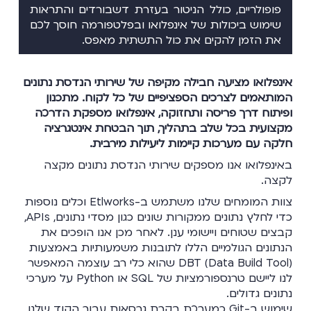
פופולריים, כולל הניטור בעזרת דשבורדים והתראות
שימוש ביכולות של אינפלואו ובפלטפורמה חוסך לכם
את הזמן להקים את כול התשתית מאפס.
אינפלואו מציעה חבילה מקיפה של שירותי הנדסת נתונים
המותאמים לצרכים הספציפיים של כל לקוח. מתכנון
ופיתוח דרך פריסה ותחזוקה, אינפלואו מספקת הדרכה
מקצועית בכל שלב בתהליך, תוך הבטחת אינטגרציה
חלקה עם מערכות קיימות ליעילות מירבית.
באינפלואו אנו מספקים שירותי הנדסת נתונים מקצה
לקצה.
צוות המומחים שלנו משתמש ב-Etlworks וכלים נוספות
כדי לחלץ נתונים ממקורות שונים כגון מסדי נתונים, APIs,
קבצים שטוחים ויישומי ענן. לאחר מכן אנו הופכים את
הנתונים הגולמיים הללו לתובנות משמעותיות באמצעות
DBT (Data Build Tool) שהוא כלי רב עוצמה המאפשר
לנו ליישם טרנספורמציות של SQL או Python על מערכי
נתונים גדולים.
שימוש ב-Git כמערכת בקרת גרסאות עבור הקוד שלנו