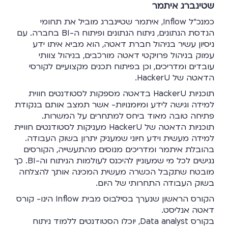
שטינברג איתמר
כמנכ"ל Inflow, איתמר שטיינברג מוביל את תחומי
הנדסת הנתונים, ניתוח הנתונים ופיתוח ה-BI בחברה. עם
ניסיון עשיר בניהול חברת דאטה, הוא מביא איתו ידע
עמוק בניהול פרויקטי דאטה מורכבים, בניהול צוותי
עובדים ומדריכים, וכן בפיתוח תכנים מקצועיים לקורסי
הדאטה של HackerU.
תוכניות HackerU בדאטה מספקות לסטודנטים חווית
למידה וגישה לידע ומיומנויות- אשר תמצב אותם בנקודת
פתיחה טובה מאוד ביחס למתחרים על המשרות.
תוכניות הדאטה של HackerU מעניקות לסטודנטים חוויית
למידה מעשית וידע חיוני שמעניק יתרון בשוק העבודה.
בהובלת איתמר ומדריכים מנוסים מהתעשייה, הקורסים
נגישים לכל מי שמעוניין להיכנס לעולמות הניתוח וה-BI. כך
מובטח שתקבל הכשרה מעשית המכינה אותך להצלחה
בשוק העבודה התחרותי של היום.
הקורס הראשון שנערך בסילבוס מבית Inflow הינו- קורס
דאטה אנליסט.
בקורס Data analyst, יוכלו הסטודנטים ללמוד ניתוח