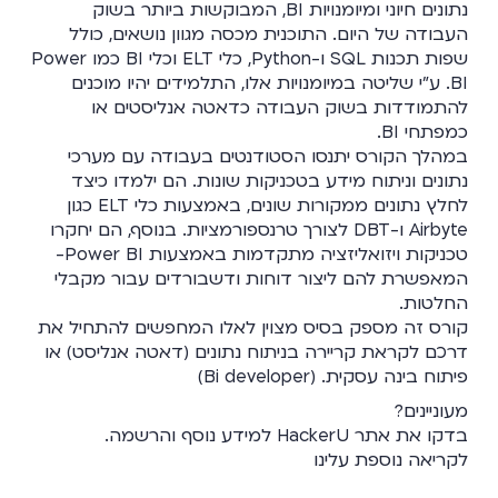
נתונים חיוני ומיומנויות BI, המבוקשות ביותר בשוק
העבודה של היום. התוכנית מכסה מגוון נושאים, כולל
שפות תכנות SQL ו-Python, כלי ELT וכלי BI כמו Power
BI. ע"י שליטה במיומנויות אלו, התלמידים יהיו מוכנים
להתמודדות בשוק העבודה כדאטה אנליסטים או
כמפתחי BI.
במהלך הקורס יתנסו הסטודנטים בעבודה עם מערכי
נתונים וניתוח מידע בטכניקות שונות. הם ילמדו כיצד
לחלץ נתונים ממקורות שונים, באמצעות כלי ELT כגון
Airbyte ו-DBT לצורך טרנספורמציות. בנוסף, הם יחקרו
טכניקות ויזואליזציה מתקדמות באמצעות Power BI-
המאפשרת להם ליצור דוחות ודשבורדים עבור מקבלי
החלטות.
קורס זה מספק בסיס מצוין לאלו המחפשים להתחיל את
דרכם לקראת קריירה בניתוח נתונים (דאטה אנליסט) או
פיתוח בינה עסקית. (Bi developer)
מעוניינים?
בדקו את
אתר HackerU
למידע נוסף והרשמה.
לקריאה נוספת עלינו