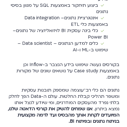
ביצוע תיחקור באמצעות SQL על מגוון בסיסי
נתונים
אינטגרציית נתונים– Data integration
באמצעות כלי ETL
כלי בינה עסקית BI לויזואליזציה של נתונים–
Power BI
כלים למדען הנתונים – Data scientist –
שימוש ב-ML ו-AI
בקורסים נעשה שימוש בידע הנצבר ב-Inflow וכן
באמצעות Case study על נושאים שונים של מקורות
נתונים.
נתונים הם כלי רב־עוצמה שמספק תובנות עסקיות
ומשפר תהליכי קבלת החלטות. עולם ה-Data הפך לחלק
בלתי נפרד מהעסקים המודרניים, ומי שיודע לנצל אותו
נמצא ביתרון.
אנו שמחים להשיק את קורסי הדאטה שלנו,
המיועדים לקחת אותך מהבסיס ועד לרמה מקצועית
בניתוח נתונים ובפיתוח BI.