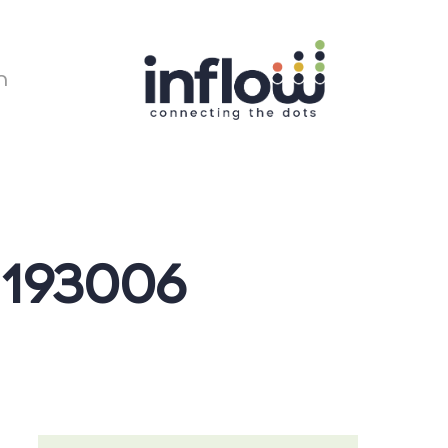
Ski
t
mai
conten
ר
 193006