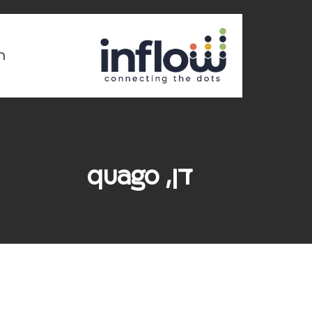
Ski
t
mai
conten
ר
דן, quago