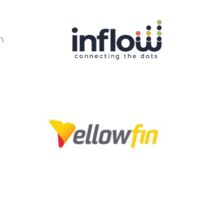
Ski
t
mai
conten
ר