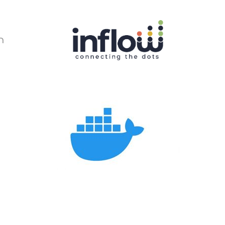
Ski
t
mai
conten
ר