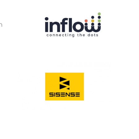
Ski
t
mai
conten
ר