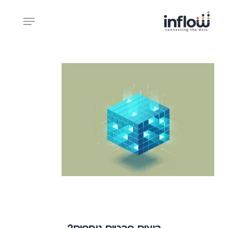
Ski
Menu
t
mai
Close
conten
Menu