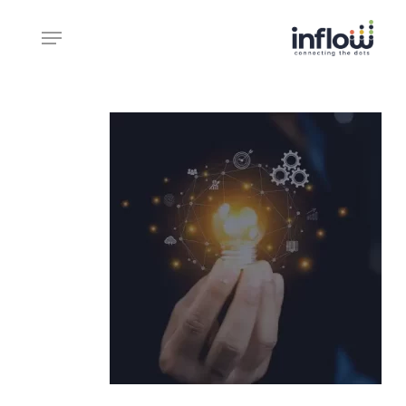
Ski
Menu
t
mai
Close
conten
Menu