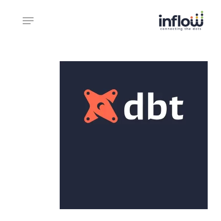
Ski
Menu
t
mai
Close
conten
Menu