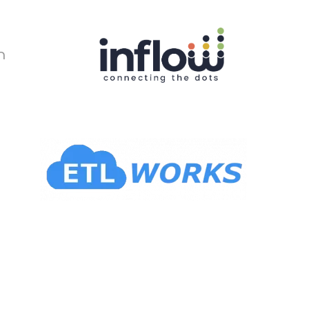
Ski
t
mai
conten
ר