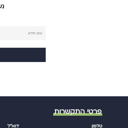
נש
פרטי התקשרות
טלפון
דוא"ל