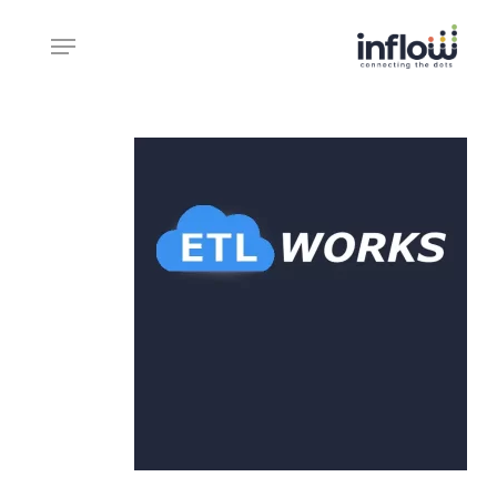
Ski
Menu
t
mai
Close
conten
Menu