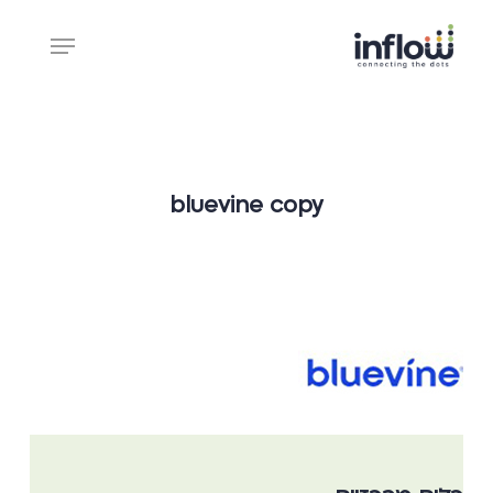
Ski
Menu
t
mai
Close
conten
Menu
bluevine copy