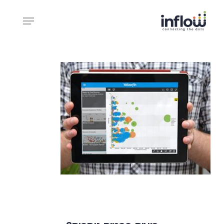
Ski
Menu
t
mai
Close
conten
Menu