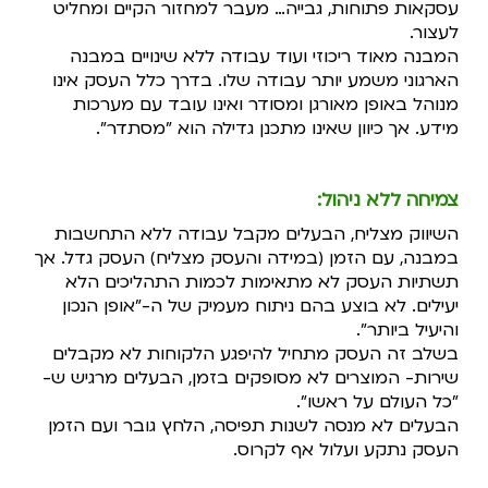
עסקאות פתוחות, גבייה
… מעבר למחזור הקיים ומחליט
לעצור.
המבנה מאוד ריכוזי ועוד עבודה ללא שינויים במבנה
הארגוני משמע יותר עבודה שלו.
בדרך כלל העסק אינו
מנוהל באופן מאורגן ומסודר ואינו עובד עם מערכות
מידע. אך כיוון שאינו מתכנן גדילה הוא "מסתדר".
צמיחה ללא ניהול
:
השיווק מצליח, הבעלים מקבל עבודה ללא התחשבות
במבנה, עם הזמן (במידה והעסק מצליח) העסק גדל. אך
תשתיות העסק לא מתאימות לכמות התהליכים הלא
יעילים.
לא בוצע בהם ניתוח מעמיק של ה-"אופן הנכון
והיעיל ביותר".
בשלב זה העסק מתחיל להיפגע
הלקוחות לא מקבלים
שירות- המוצרים לא מסופקים בזמן, הבעלים מרגיש ש-
"כל העולם על ראשו".
הבעלים לא מנסה לשנות תפיסה, הלחץ גובר ועם הזמן
העסק נתקע ועלול אף לקרוס.