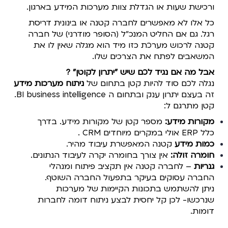
ורכישת שעות או הגדלת צוות מערכות המידע בארגון.
כל אלו לא מאפשרים לחברה קטנה או בינונית דריסת
רגל.
גם אם החליט המנכ"ל (הסופר מודרני) של חברה
קטנה
לרכוש מערכת כזו מיד הוא מגלה שאין לו את
המשאבים לפתח את הצרכים שלו.
אבל מה אם נגיד לכם שיש "יתרון לקוטן
" ?
נגלה לכם סוד להיות קטן בתחום של
ניתוח מערכות מידע
זה בעצם יתרון ענק ובתחום ה BI business intelligence.
קטן מתרגם ל:
מקורות מידע
:
מספר קטן של מקורות מידע. בדרך
כלל ERP אולי במקרים מיוחדים CRM .
כמות מידע
קטנה המאפשרת עיבוד מהיר.
חומרה זולה
:
אין צורך בחומרה יקרה לעיבוד הנתונים.
גנריות
– לחברה קטנה אין תקציב פיתוח ומנהלי
החברה עסוקים בעיקר בתפעול החברה השוטף.
ניתן להשתמש בתכונות הקיימות
של מערכות
שנרכשו- לכן קל יחסית לבצע ניתוח דומה לחברות
דומות.