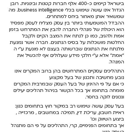
בישראל קיימים כ-400 אלף חברות קטנות ובינוניות. רובן
הגדול אינו עושה שימוש בכלי business intelligence. מה
שמשאיר אותן מאחור ביחס למתחרים.
ההבדל המשמעותי ביותר בין עסק מצליח לעסק מפסיד
הוא היכולת של מנהלי החברה להבין את המתרחש בזמן
אמת ולהגיב, כמו כן לנתח את המצב הקיים ולקבל
החלטות מושכלות על בסיס הנתונים. חברה אשר נמנעת
מלנתח את הנתונים שברשותה בעצם לא מונעת ע"י ה
"אמת" אלא ע"י חלקי מידע שעלולים אף להכשיל את
המנהל.
התהליכים עסקיים המתרחשים בהן ברוב המקרים אינו
נובע מחשיבה ותכנון של בעל מקצוע
כי אם על פי ההיגיון של בעל העסק שבמרבית המקרים
מומחה בתחומו אך בכל הקשור בניהול תהליכים יעילים
ונכונים לוקה בחסר.
בעל עסק עושה שימוש רב במיקור חוץ בתחומים כגון:
ראיית חשבון, עריכת דין, תמיכה במחשבים , מרכזייה ,
ביצוע השיווק וכו'
אך בתחומים הפנימיים, קרי, התהליכים על פי הם מתנהל