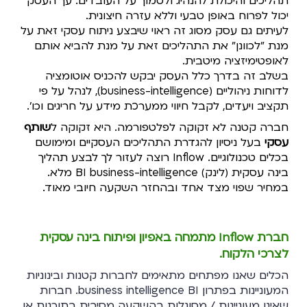
תהליכים והיכולת להנהיג
ולסמוך על העובדים. עך העסק
יכול לפרוח באופן טבעי וללא עזרה חיצונית.
לעיתים גם עסק מסוג זה ראוי שיבצע ניתוח עסקי זאת על
מנת "לכוונן" את התהליכים
זאת על מנת להביא אותם
לאופטימיזציה מיטבית.
בשלב זה בדרך כלל העסק יבקש להכניס אוטומציה
לדוחות ניהוליים (business-intelligence), לנהל על פי
תקציב ויעדים, לקבל חיווי ממערכת מידע על חריגים וכו'.
חברה קטנה לא זקוקה לפלטפורמה. היא זקוקה ל
שותף
עסקי
בעל ניסיון להגדרת התהליכים העסקיים ומימושם
בכלים טכנולוגיים. Inflow רוצה לעזור לך לבצע תהליך
בינה עסקית (לינק) BI business-intelligence מלא.
במחיר שפוי מצד אחד ובהחזר השקעה חיובי מאוד.
חברת Inflow מתמחה באפיון ופיתוח בינה עסקית
לצרכי הלקוח.
הכלים שאנו מפתחים מתאימים לחברות קטנות ובינוניות
המעוניינות בפתרון business intelligence BI. חברות
שאינן מעוניינות / מסוגלות בהשקעה מסיבית בתוכנות או